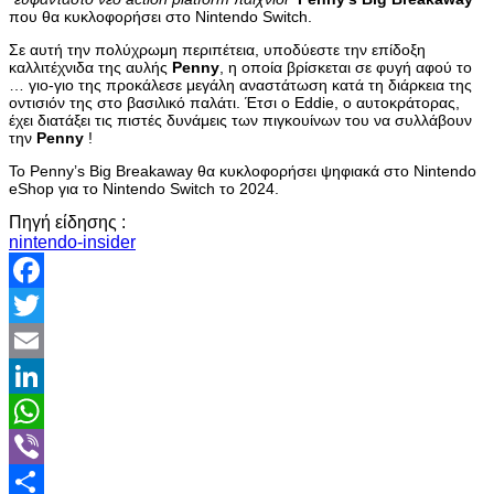
που θα κυκλοφορήσει στο Nintendo Switch.
Σε αυτή την πολύχρωμη περιπέτεια, υποδύεστε την επίδοξη
καλλιτέχνιδα της αυλής
Penny
, η οποία βρίσκεται σε φυγή αφού το
… γιο-γιο της προκάλεσε μεγάλη αναστάτωση κατά τη διάρκεια της
οντισιόν της στο βασιλικό παλάτι. Έτσι ο Eddie, ο αυτοκράτορας,
έχει διατάξει τις πιστές δυνάμεις των πιγκουίνων του να συλλάβουν
την
Penny
!
Το Penny’s Big Breakaway θα κυκλοφορήσει ψηφιακά στο Nintendo
eShop για το Nintendo Switch το 2024.
Πηγή είδησης :
nintendo-insider
Facebook
Twitter
Email
LinkedIn
WhatsApp
Viber