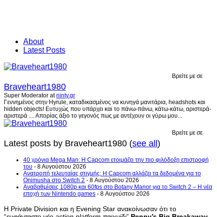
About
Latest Posts
Βρείτε με σε
Braveheart1980
Super Moderator
at
ninty.gr
Γεννημένος στην Hyrule, καταδικασμένος να κυνηγά μανιτάρια, headshots και
hidden objects! Ευτυχώς που υπάρχει και το πάνω-πάνω, κάτω-κάτω, αριστερά-
αριστερά .... Απορίας άξιο το γεγονός πως με αντέχουν οι γύρω μου...
Βρείτε με σε
Latest posts by Braveheart1980
(
see all
)
40 χρόνια Mega Man: Η Capcom ετοιμάζει την πιο φιλόδοξη επιστροφή
του
- 8 Αυγούστου 2026
Ανατροπή τελευταίας στιγμής: Η Capcom αλλάζει τα δεδομένα για το
Onimusha στο Switch 2
- 8 Αυγούστου 2026
Αναβαθμίσεις 1080p και 60fps στο Botany Manor για το Switch 2 – Η νέα
εποχή των Nintendo games
- 8 Αυγούστου 2026
Η Private Division και η Evening Star ανακοίνωσαν ότι το
“
ευφάνταστο νέο action platform παιχνίδι
”
Penny’s Big Breakaway