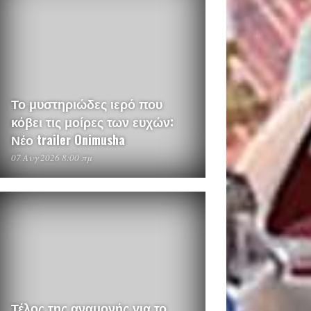
Το μυστηριώδες ιερό που
κόβει τις μοίρες των ευχών:
Νέο trailer Onimusha
07 Αυγ 2026 8:00 πμ
Τέλος της αναμονής για το