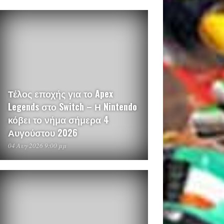
Τέλος εποχής για το Apex
Legends στο Switch – Η Nintendo
κόβει το νήμα σήμερα 4
Αυγούστου 2026
04 Αυγ 2026 9:00 μμ