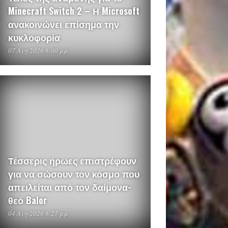
Minecraft Switch 2 – Η Microsoft
ανακοινώνει επίσημα την
κυκλοφορία
07 Αυγ 2026 6:00 μμ
Τέσσερις ήρωες επιστρέφουν
για να σώσουν τον κόσμο που
απειλείται από τον δαίμονα-
θεό Balor
04 Αυγ 2026 6:27 μμ