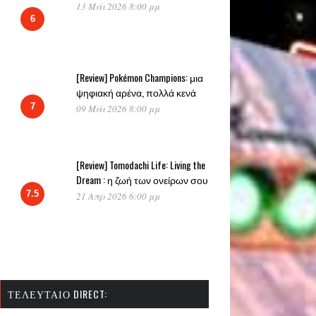
13 Μάι 2026 8:00 μμ
6
[Review] Pokémon Champions: μια
ψηφιακή αρένα, πολλά κενά
7
09 Μάι 2026 8:00 μμ
[Review] Tomodachi Life: Living the
Dream : η ζωή των ονείρων σου
7.5
21 Απρ 2026 6:00 μμ
ΤΕΛΕΥΤΑΊΟ DIRECT: