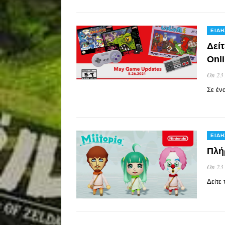
ΕΙΔΉ
Δείτ
Onl
On 23
Σε ένα
ΕΙΔΉ
Πλήρ
On 23
Δείτε 