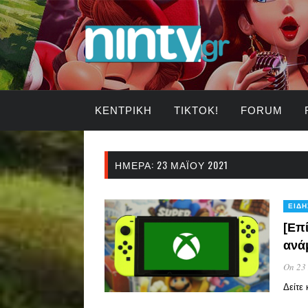
ΚΕΝΤΡΙΚΉ
TIKTOK!
FORUM
ΗΜΈΡΑ:
23 ΜΑΪ́ΟΥ 2021
ΕΙΔΉ
[Επ
ανά
On 23
Δείτε 