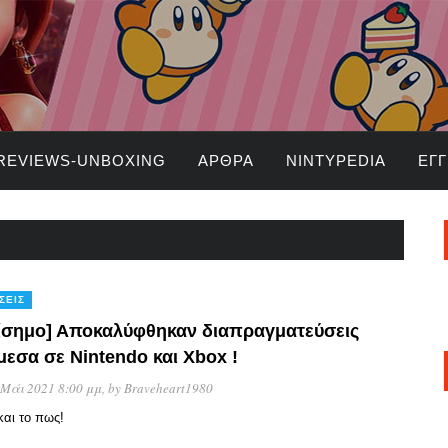
REVIEWS-UNBOXING
ΆΡΘΡΑ
NINTYPEDIA
ΕΓ
ΣΕΙΣ
ίσημο] Αποκαλύφθηκαν διαπραγματεύσεις
μεσα σε Nintendo και Xbox !
 Μάι 2021 8:00 μμ
, by
Braveheart1980
και το πως!