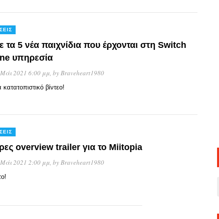
ΣΕΙΣ
ε τα 5 νέα παιχνίδια που έρχονται στη Switch
ine υπηρεσία
 Μάι 2021 6:00 μμ
, by
Braveheart1980
 κατατοπιστικό βίντεο!
ΣΕΙΣ
ες overview trailer για το Miitopia
 Μάι 2021 2:00 μμ
, by
Braveheart1980
το!