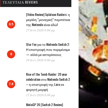
ΤΕΛΕΥΤΑΊΑ REVIEWS
[Video Review] Splatoon Raiders: η
μεγάλη “μοναχική” περιπέτεια
της Nintendo είναι εδώ!
8.5
27 Ιούλ 2026 8:00 μμ
Star Fox για το Nintendo Switch 2:
Η επιστροφή που περιμέναμε
— αλλά με αστερίσκους
8
29 Ιούν 2026 9:00 μμ
Rise of the Tomb Raider: 20 year
celebration στο Nintendo Switch 2
– η επιστροφή της Lara σε
7.8
φορητή μορφή
15 Ιούν 2026 8:00 μμ
MotoGP 26 [Switch 2 Review]