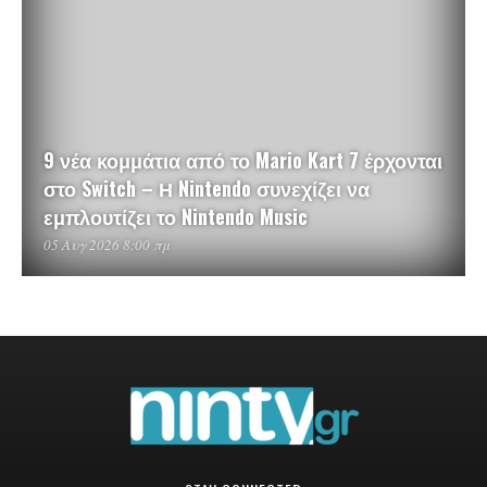
9 νέα κομμάτια από το Mario Kart 7 έρχονται
στο Switch – Η Nintendo συνεχίζει να
εμπλουτίζει το Nintendo Music
05 Αυγ 2026 8:00 πμ