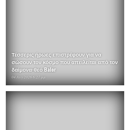
Τέσσερις ήρωες επιστρέφουν για να
σώσουν τον κόσμο που απειλείται από τον
δαίμονα-θεό Balor
04 Αυγ 2026 6:27 μμ