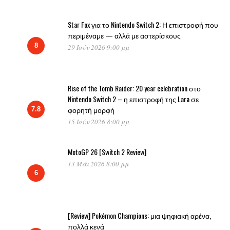
Star Fox για το Nintendo Switch 2: Η επιστροφή που
περιμέναμε — αλλά με αστερίσκους
8
29 Ιούν 2026 9:00 μμ
Rise of the Tomb Raider: 20 year celebration στο
Nintendo Switch 2 – η επιστροφή της Lara σε
φορητή μορφή
7.8
15 Ιούν 2026 8:00 μμ
MotoGP 26 [Switch 2 Review]
13 Μάι 2026 8:00 μμ
6
[Review] Pokémon Champions: μια ψηφιακή αρένα,
πολλά κενά