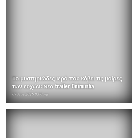
Το μυστηριώδες ιερό που κόβει τις μοίρες
των ευχών: Νέο trailer Onimusha
07 Αυγ 2026 8:00 πμ